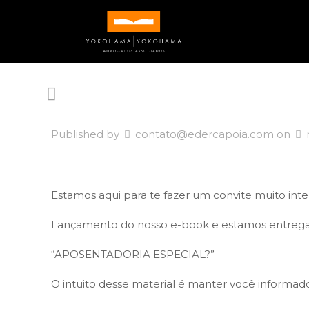
Published by
contato@edercapoia.com
on
Estamos aqui para te fazer um convite muito inte
Lançamento do nosso e-book e estamos entrega
“APOSENTADORIA ESPECIAL?”
O intuito desse material é manter você informad