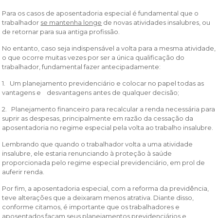
Para os casos de aposentadoria especial é fundamental que o
trabalhador
se mantenha longe
de novas atividades insalubres, ou
de retornar para sua antiga profissão.
No entanto, caso seja indispensável a volta para a mesma atividade,
o que ocorre muitas vezes por ser a única qualificação do
trabalhador, fundamental fazer antecipadamente:
1. Um planejamento previdenciário e colocar no papel todas as
vantagens e desvantagens antes de qualquer decisão;
2. Planejamento financeiro para recalcular a renda necessária para
suprir as despesas, principalmente em razão da cessação da
aposentadoria no regime especial pela volta ao trabalho insalubre.
Lembrando que quando o trabalhador volta a uma atividade
insalubre, ele estaria renunciando à proteção à saúde
proporcionada pelo regime especial previdenciário, em prol de
auferir renda.
Por fim, a aposentadoria especial, com a reforma da previdência,
teve alterações que a deixaram menos atrativa. Diante disso,
conforme citamos, é importante que os trabalhadores e
aposentados façam seus planejamentos previdenciários e