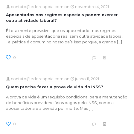
contato@edercapoia.com
on
novembro 4, 2021
Aposentados nos regimes especiais podem exercer
outra atividade laboral?
É totalmente previsível que os aposentados nos regimes
especiais de aposentadoria realizem outra atividade laboral.
Tal prática é comum no nosso país, isso porque, a grande
[…]
0
0
Read more
contato@edercapoia.com
on
junho 11, 2021
Quem precisa fazer a prova de vida do INSS?
A prova de vida é um requisito condicional para a manutenção
de benefícios previdenciários pagos pelo INSS, como a
aposentadoria e a pensão por morte. Mas
[…]
0
0
Read more