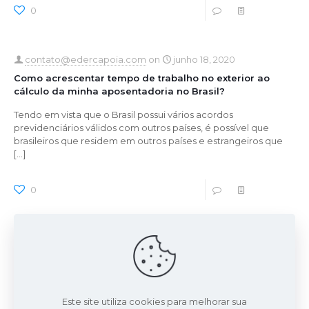
0
0
Read more
contato@edercapoia.com
on
junho 18, 2020
Como acrescentar tempo de trabalho no exterior ao
cálculo da minha aposentadoria no Brasil?
Tendo em vista que o Brasil possui vários acordos
previdenciários válidos com outros países, é possível que
brasileiros que residem em outros países e estrangeiros que
[…]
0
0
Read more
contato@edercapoia.com
on
maio 28, 2020
Quais os requisitos para dar entrada na aposentadoria?
O momento de finalmente se aposentar é muito esperado
para uma parcela grande de contribuintes, afinal de contas,
Este site utiliza cookies para melhorar sua
passaram a vida toda trabalhando para ter uma
[…]