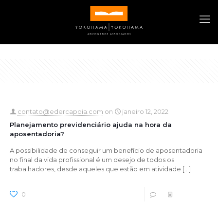
Categories
Tags
Authors
Show all
contato@edercapoia.com
on
janeiro 12, 2022
Planejamento previdenciário ajuda na hora da
aposentadoria?
A possibilidade de conseguir um benefício de aposentadoria
no final da vida profissional é um desejo de todos os
trabalhadores, desde aqueles que estão em atividade
[…]
0
0
Read more