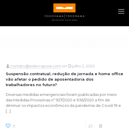
Categories
Tags
Authors
Show all
contato@edercapoia.com
on
julho 2, 2020
Suspensão contratual, redução de jornada e home office
vão afetar o pedido de aposentadoria dos
trabalhadores no futuro?
Diversas medidas emergenciais foram publicadas por meio
das Medidas Provisórias nº 927/2020 e 936/2020 a fim de
diminuir os impactos econômicos da pandemia de Covid-19 e
[…]
0
0
Read more