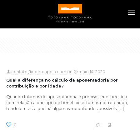
Categories
Tags
Authors
Show all
contato@edercapoia.com
on
maio 14, 2020
Qual a diferença no cálculo da aposentadoria por
contribuição e por idade?
Quando falamos de aposentadoria é preciso ser específico
com relação a que tipo de benefício estamos nos referindo,
tendo em vista que há algumas modalidades possíveis,
[…]
0
0
Read more