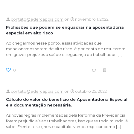
contato@edercapoia.com
on
novembro 1, 2022
Profissões que podem se enquadrar na aposentadoria
especial em alto risco
Ao chegarmos nesse ponto, essas atividades que
mencionamos serem de alto risco, é por conta de resultarem
em graves prejuízos à saúde e segurança do trabalhador.
[…]
0
0
Read more
contato@edercapoia.com
on
outubro 25, 2022
Cálculo do valor do benefício de Aposentadoria Especial
e a documentação necessária.
As novas regras implementadas pela Reforma da Previdência
foram prejudiciais aos trabalhadores, isso quase todo mundo já
sabe. Frente a isso, neste capítulo, vamos explicar como
[…]