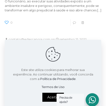
O funcionário, ao executar suas atividades exposto a um
ambiente insalubre e perigoso, consequentemente, pode se
transformar em algo prejudicial à saúde e isso abre chances
[…]
0
0
Read more
contato@edercapoia.com
on
setembro 21, 2022
Conheça os critérios definidos pelo STJ para checagem
dos níveis de ruído em atividade para aposentadoria
especial
A aposentadoria especial é uma modalidade pensada pelo
legislador para que os trabalhadores possam se aposentar
Este site utiliza cookies para melhorar sua
mais cedo, devido a certas condições do trabalho e do
[…]
experiência. Ao continuar utilizando, você concorda
com a
Política de Privacidade
.
0
0
Read more
Termos de Uso
Aceitar
Precisa de
ajuda?
1
2
3
4
5
6
Next page