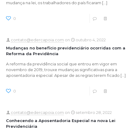
mudança na lei, os trabalhadores do país ficaram
[…]
0
0
Read more
contato@edercapoia.com
on
outubro 4, 2022
Mudanças no benefício previdenciário ocorridas com a
Reforma da Previdência
A reforma da previdência social que entrou em vigor em
novembro de 2019, trouxe mudanças significativas para a
aposentadoria especial. Apesar de as regras terem ficado
[…]
0
0
Read more
contato@edercapoia.com
on
setembro 28, 2022
Conhecendo a Aposentadoria Especial na nova Lei
Previdenciária