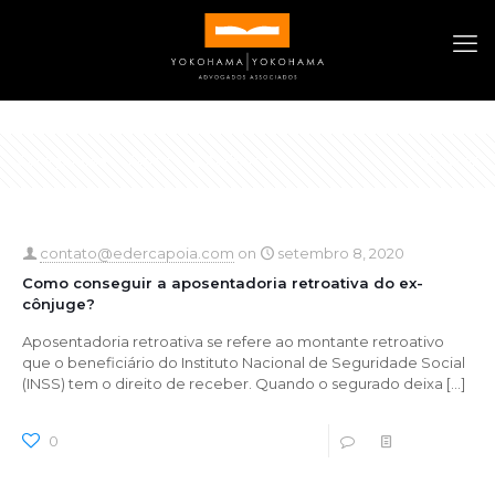
Categories
Tags
Authors
Show all
contato@edercapoia.com
on
setembro 8, 2020
Como conseguir a aposentadoria retroativa do ex-
cônjuge?
Aposentadoria retroativa se refere ao montante retroativo
que o beneficiário do Instituto Nacional de Seguridade Social
(INSS) tem o direito de receber. Quando o segurado deixa
[…]
0
0
Read more