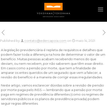
Published by
contato@edercapoia.com
on
maio 14, 2021
A legislação previdenciária é repleta de requisitos e detalhes que
podem fazer toda a diferença na hora de determinar o valor de um
benefício. Muitas pessoas acabam recebendo menos do que
deviam, ou nem recebem, por não saberem que têm esse direito.
Em casos como a pensão por morte, que tem a finalidade de
amparar os entes queridos de um segurado que vem a falecer, a
revisão do benefício é a maneira de corrigir essas irregularidades.
Neste artigo, vamos esclarecer dúvidas sobre a revisão de pensão
por morte paga pelo INSS — lembrando que a pensão por morte
paga em regimes de previdência diferentes (como os regimes de
servidores públicos e os planos de previdência privada) podem
seguir regras diferentes.