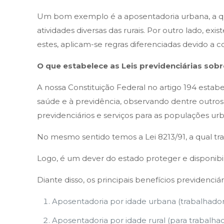
Um bom exemplo é a aposentadoria urbana, a qua
atividades diversas das rurais. Por outro lado, e
estes, aplicam-se regras diferenciadas devido 
O que estabelece as Leis previdenciárias sob
A nossa Constituição Federal no artigo 194 estab
saúde e à previdência, observando dentre outros o
previdenciários e serviços para as populações urba
No mesmo sentido temos a Lei 8213/91, a qual traz
Logo, é um dever do estado proteger e disponibiliz
Diante disso, os principais benefícios previdenci
Aposentadoria por idade urbana (trabalhador
Aposentadoria por idade rural (para trabalha