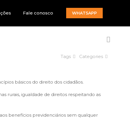
ações
Fale conosco
WHATSAPP
Tags
Categories
ípios básicos do direito dos cidadãos.
s rurais, igualdade de direitos respeitando as
o aos benefícios previdenciários sem qualquer