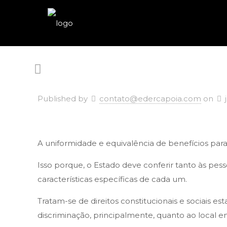
Published by
contato@edercapoia.com
on
A uniformidade e equivalência de benefícios para 
Isso porque, o Estado deve conferir tanto às pes
características específicas de cada um.
Tratam-se de direitos constitucionais e sociais e
discriminação, principalmente, quanto ao local 