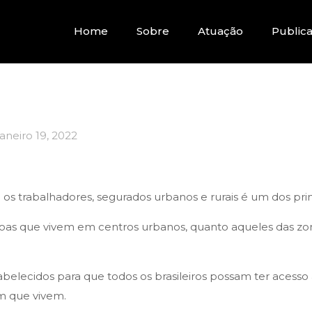
Home
Sobre
Atuação
Public
janeiro 19, 2022
os trabalhadores, segurados urbanos e rurais é um dos princ
soas que vivem em centros urbanos, quanto aqueles das zona
stabelecidos para que todos os brasileiros possam ter acess
em que vivem.