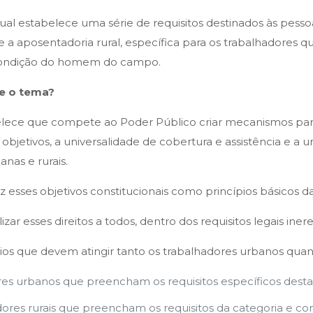
l estabelece uma série de requisitos destinados às pess
xiste a aposentadoria rural, específica para os trabalhadore
a condição do homem do campo.
re o tema?
elece que compete ao Poder Público criar mecanismos para g
bjetivos, a universalidade de cobertura e assistência e a 
nas e rurais.
 esses objetivos constitucionais como princípios básicos da
ar esses direitos a todos, dentro dos requisitos legais iner
ários que devem atingir tanto os trabalhadores urbanos quant
es urbanos que preencham os requisitos específicos desta 
dores rurais que preencham os requisitos da categoria e co