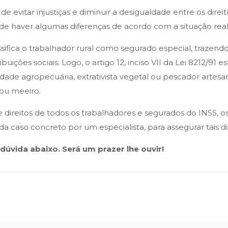
 de evitar injustiças e diminuir a desigualdade entre os di
de haver algumas diferenças de acordo com a situação real,
ssifica o trabalhador rural como segurado especial, trazend
uições sociais. Logo, o artigo 12, inciso VII da Lei 8212/91 
dade agropecuária, extrativista vegetal ou pescador artesan
 ou meeiro.
 direitos de todos os trabalhadores e segurados do INSS, o
 caso concreto por um especialista, para assegurar tais dire
úvida abaixo. Será um prazer lhe ouvir!