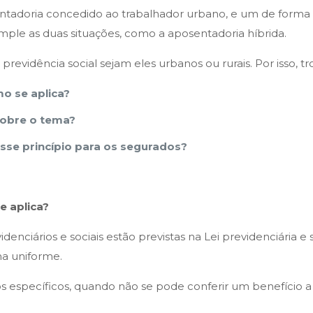
tadoria concedido ao trabalhador urbano, e um de forma u
le as duas situações, como a aposentadoria híbrida.
revidência social sejam eles urbanos ou rurais. Por isso, 
o se aplica?
sobre o tema?
esse princípio para os segurados?
e aplica?
denciários e sociais estão previstas na Lei previdenciária 
ma uniforme.
tos específicos, quando não se pode conferir um benefíci