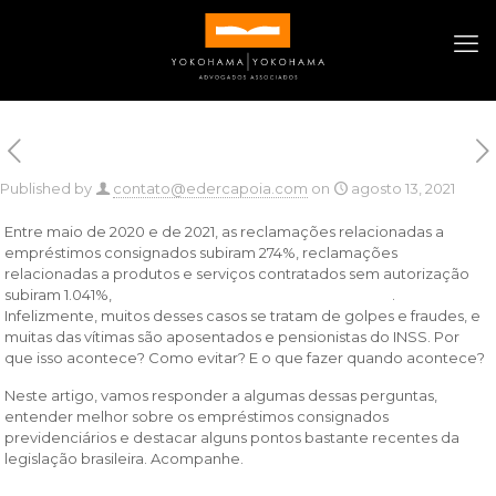
Published by
contato@edercapoia.com
on
agosto 13, 2021
Entre maio de 2020 e de 2021, as reclamações relacionadas a
empréstimos consignados subiram 274%,
reclamações
relacionadas a produtos e serviços contratados sem autorização
subiram 1.041%,
de acordo com o portal Reclame Aqui
.
Infelizmente, muitos desses casos se tratam de golpes e fraudes, e
muitas das vítimas são aposentados e pensionistas do INSS. Por
que isso acontece? Como evitar? E o que fazer quando acontece?
Neste artigo, vamos responder a algumas dessas perguntas,
entender melhor sobre os empréstimos consignados
previdenciários e destacar alguns pontos bastante recentes da
legislação brasileira. Acompanhe.